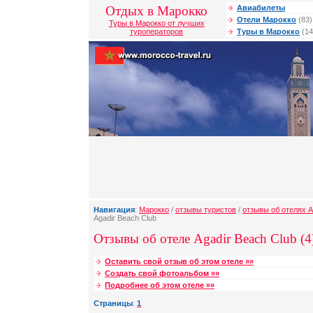
Отдых в Марокко
Авиабилеты
Отели Марокко
(83)
Туры в Марокко от лучших
туроператоров
Туры в Марокко
(14
Навигация
:
Марокко
/
отзывы туристов
/
отзывы об отелях 
Agadir Beach Club
Отзывы об отеле Agadir Beach Club (4
Оставить свой отзыв об этом отеле »»
Создать свой фотоальбом »»
Подробнее об этом отеле »»
Страницы
:
1