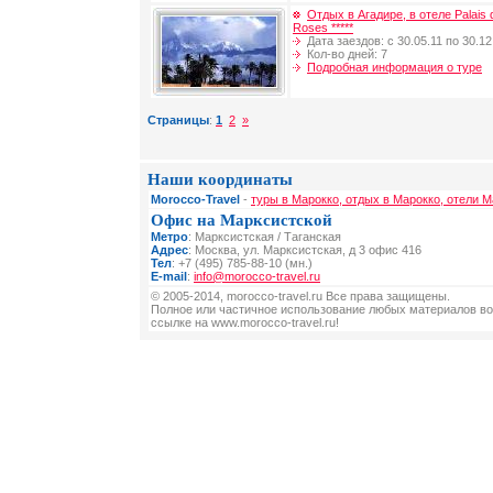
Отдых в Агадире, в отеле Palais 
Roses *****
Дата заездов: с 30.05.11 по 30.12
Кол-во дней: 7
Подробная информация о туре
Страницы
:
1
2
»
Наши координаты
Morocco-Travel
-
туры в Марокко, отдых в Марокко, отели М
Офис на Марксистской
Метро
: Марксистская / Таганская
Адрес
: Москва, ул. Марксистская, д 3 офис 416
Тел
: +7 (495) 785-88-10 (мн.)
E-mail
:
info@morocco-travel.ru
© 2005-2014, morocco-travel.ru Все права защищены.
Полное или частичное использование любых материалов во
ссылке на www.morocco-travel.ru!