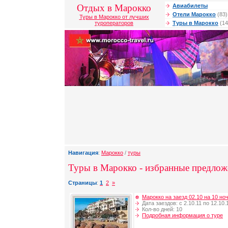
Отдых в Марокко
Авиабилеты
Отели Марокко
(83)
Туры в Марокко от лучших
туроператоров
Туры в Марокко
(14
Навигация
:
Марокко
/
туры
Туры в Марокко - избранные предлож
Страницы
:
1
2
»
Марокко на заезд 02.10 на 10 но
Дата заездов: с 2.10.11 по 12.10.
Кол-во дней: 10
Подробная информация о туре