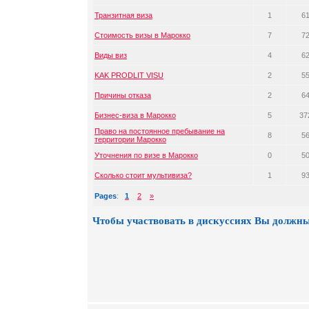
Транзитная виза
1
6
Стоимость визы в Марокко
7
7
Виды виз
4
6
KAK PRODLIT VISU
2
5
Причины отказа
2
6
Бизнес-виза в Марокко
5
37
Право на постоянное пребывание на
8
5
территории Марокко
Уточнения по визе в Марокко
0
5
Сколько стоит мультивиза?
1
9
Pages
:
1
2
»
Чтобы участвовать в дискуссиях Вы должны