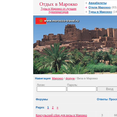
Отдых в Марокко
Авиабилеты
Отели Марокко
(83)
Туры в Марокко от лучших
туроператоров
Туры в Марокко
(14
Навигация
:
Марокко
/
форум
/ Виза в Марокко
Логин:
Пароль:
Форумы
Ответы
Прос
Pages
:
1
2
»
Консульский сбор для визы в Марокко
3
6